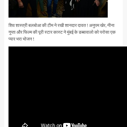
शिव शास्त्री बलबोआ की टीम ने रखी शानदार दावत ! अनुपम खेर, नीना
गुप्ता और फिल्म की पूरी स्टार कास्ट ने मुंबई के डब्बावालो को परोसा एक
प्यार भरा भोजन !