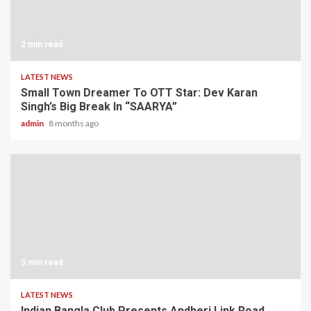
2 min read
LATEST NEWS
Small Town Dreamer To OTT Star: Dev Karan
Singh’s Big Break In “SAARYA”
admin
8 months ago
3 min read
LATEST NEWS
Indian Bangla Club Presents Andheri Link Road