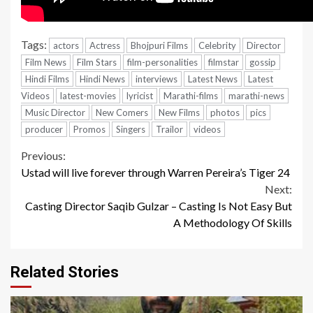
Tags:
actors
Actress
Bhojpuri Films
Celebrity
Director
Film News
Film Stars
film-personalities
filmstar
gossip
Hindi Films
Hindi News
interviews
Latest News
Latest
Videos
latest-movies
lyricist
Marathi-films
marathi-news
Music Director
New Comers
New Films
photos
pics
producer
Promos
Singers
Trailor
videos
Continue
Previous:
Ustad will live forever through Warren Pereira’s Tiger 24
Reading
Next:
Casting Director Saqib Gulzar – Casting Is Not Easy But
A Methodology Of Skills
Related Stories