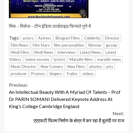
मिस – मिसेज – टीन इंडिया वर्ल्डवाइड फिनाले पुणे में
Tags:
actors
Actress
Bhojpuri Films
Celebrity
Director
Film News
Film Stars
film-personalities
filmstar
gossip
Hindi Films
Hindi News
interviews
Latest News
Latest
Videos
latest-movies
lyricist
Marathi-films
marathi-news
Music Director
New Comers
New Films
photos
pics
producer
Promos
Singers
Trailor
videos
Continue
Previous:
An Intellectual Beauty With A Myriad Of Talents – Prof
Reading
Dr PARIN SOMANI Delivered Keynote Address At
King’s College Cambridge England
Next:
एएएफटी फिल्म निर्माण के क्षेत्र में कर रहा है बुलंदी पर राज