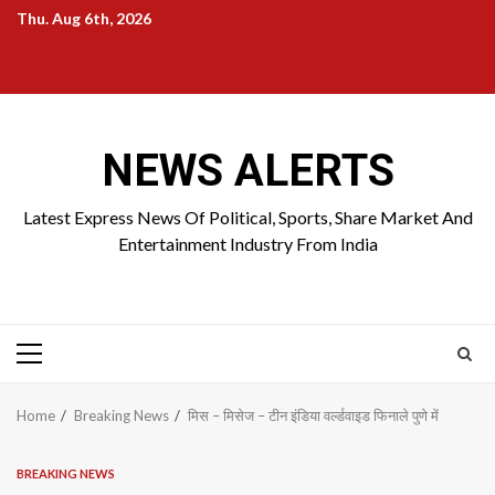
Skip
Thu. Aug 6th, 2026
to
Home
About
Birthdays
News
Contact
Disavowal
content
Us
list
Us
NEWS ALERTS
Latest Express News Of Political, Sports, Share Market And
Entertainment Industry From India
Primary
Menu
Home
Breaking News
मिस – मिसेज – टीन इंडिया वर्ल्डवाइड फिनाले पुणे में
BREAKING NEWS