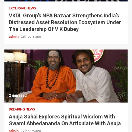
EXCLUSIVE NEWS
VKDL Group’s NPA Bazaar Strengthens India’s
Distressed Asset Resolution Ecosystem Under
The Leadership Of V K Dubey
admin
16 hours ago
2 min read
BREAKING NEWS
Anuja Sahai Explores Spiritual Wisdom With
Swami Abhedananda On Articulate With Anuja
admin
17 hours ago