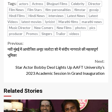
Tags:
actors
Actress
Bhojpuri Films
Celebrity
Director
Film News
Film Stars
film-personalities
filmstar
gossip
Hindi Films
Hindi News
interviews
Latest News
Latest
Videos
latest-movies
lyricist
Marathi-films
marathi-news
Music Director
New Comers
New Films
photos
pics
producer
Promos
Singers
Trailor
videos
Continue
Previous:
नवी मुंबई में आयोजित अनूप जलोटा शो में संदीप नागराले की महत्वपूर्ण
Reading
भूमिका
Next:
Star Actor Bobby Deol Lights Up AAFT University’s
2023 Academic Session In Grand Inauguration
Related Stories