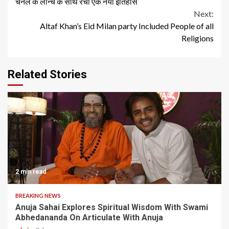
Reading
चैनल के लॉन्च के साथ रचा एक नया इतिहास
Next:
Altaf Khan’s Eid Milan party Included People of all
Religions
Related Stories
2 min read
BREAKING NEWS
Anuja Sahai Explores Spiritual Wisdom With Swami
Abhedananda On Articulate With Anuja