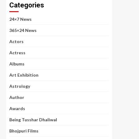
Categories
24×7 News
365×24 News
Actors
Actress
Albums
Art Exhibition
Astrology
Author
Awards
Being Tusshar Dhaliwal
Bhojpuri Films