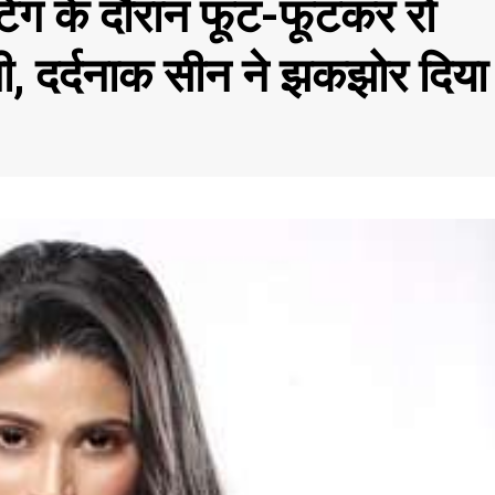
ूटिंग के दौरान फूट-फूटकर रो
यागी, दर्दनाक सीन ने झकझोर दिया