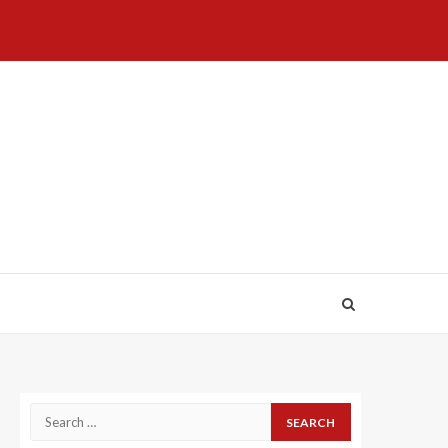
Home
About
Birthdays
News
Contact
Disavowal
Us
list
Us
Search
for: