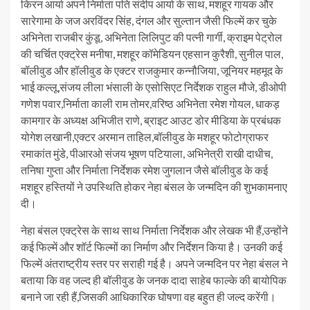
किरन आर्या अपने निर्माता पति संदीप आर्या के साथ, मशहूर गायक और
सारेगामा के जज अरविंदर सिंह, दंगल और सुल्तान जैसी फिल्में कर चुके
अभिनेता राजबीर कुंडू, अभिनेता लिलिपुट की पत्नी गार्गी, क्राइम पेट्रोल
की चर्चित एक्ट्रेस मनीषा, मशहूर कॉमेडियन एहसान कुरैशी, सुनील पाल,
बॉलीवुड और हॉलीवुड के एक्टर राजकुमार कन्नौजिया, जूनियर महमूद के
भाई कल्लू,संजय लीला भंसाली के एसोसिएट निर्देशक राहुल मौजे, डीओपी
गणेश पवार,निर्माता काली राम तोमर,वरिष्ठ अभिनेता रमेश गोयल, धाकड़
कामगार के अध्यक्ष अभिजीत राणे, ब्राइट आउट डोर मीडिया के प्रबंधक
योगेश लखानी,एक्टर अरमान ताहिल,बॉलीवुड के मशहूर फोटोग्राफर
रमाकांत मुंडे, पीआरओ संजय भूषण पटियाला, अभिनेत्री राखी दाधीच,
तनिषा गुप्ता और निर्माता निर्देशक रमेश जुगलान जैसे बॉलीवुड के कई
मशहूर हस्तियों ने उपस्थिति होकर नेहा बंसल के जन्मदिन की शुभकामनाए
दी।
नेहा बंसल एक्ट्रेस के साथ साथ निर्माता निर्देशक और लेखक भी हैं,उन्होंने
कई फिल्में और शॉर्ट फिल्मों का निर्माण और निर्देशन किया है। उनकी कई
फिल्में अंतराष्ट्रीय स्तर पर सराही गई है। अपने जन्मदिन पर नेहा बंसल ने
बताया कि वह जल्द ही बॉलीवुड के जनक दादा साहेब फाल्के की बायोपिक
बनाने जा रही हैं,जिसकी आधिकारिक घोषणा वह बहुत ही जल्द करेंगी।