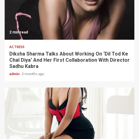
2 min read
ACTRESS
Diksha Sharma Talks About Working On ‘Dil Tod Ke
Chal Diya’ And Her First Collaboration With Director
Sadhu Kabra
admin
2 months ago
3 min read