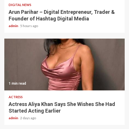
DIGITAL NEWS
Arun Parihar – Digital Entrepreneur, Trader &
Founder of Hashtag Digital Media
admin
5 hours ago
1 min read
ACTRESS
Actress Aliya Khan Says She Wishes She Had
Started Acting Earlier
admin
2 days ago