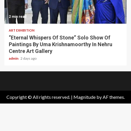
2 min read
ART EXHIBITION
“Eternal Whispers Of Stone” Solo Show Of
Paintings By Uma Krishnamoorthy In Nehru
Centre Art Gallery
admin
2 days ago
Home
About
Birthdays
News
Contact
Disavowal
Us
list
Us
Copyright © All rights reserved.
|
Magnitude
by AF themes.