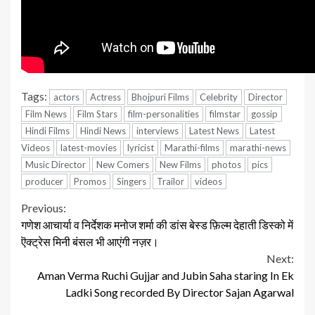
Tags:
actors
Actress
Bhojpuri Films
Celebrity
Director
Film News
Film Stars
film-personalities
filmstar
gossip
Hindi Films
Hindi News
interviews
Latest News
Latest
Videos
latest-movies
lyricist
Marathi-films
marathi-news
Music Director
New Comers
New Films
photos
pics
producer
Promos
Singers
Trailor
videos
Continue
Previous:
गणेश आचार्या व निर्देशक मनोज शर्मा की डांस बेस्ड फ़िल्म देहाती डिस्को में
Reading
ऎक्ट्रेस मिनी बंसल भी आएंगी नज़र।
Next:
Aman Verma Ruchi Gujjar and Jubin Saha staring In Ek
Ladki Song recorded By Director Sajan Agarwal