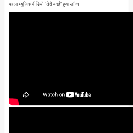
पहला म्युज़िक वीडियो “तेरी बंदई” हुआ लॉन्च