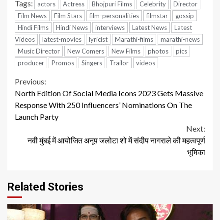
Tags:
actors
Actress
Bhojpuri Films
Celebrity
Director
Film News
Film Stars
film-personalities
filmstar
gossip
Hindi Films
Hindi News
interviews
Latest News
Latest
Videos
latest-movies
lyricist
Marathi-films
marathi-news
Music Director
New Comers
New Films
photos
pics
producer
Promos
Singers
Trailor
videos
Continue
Previous:
North Edition Of Social Media Icons 2023 Gets Massive
Reading
Response With 250 Influencers’ Nominations On The
Launch Party
Next:
नवी मुंबई में आयोजित अनूप जलोटा शो में संदीप नागराले की महत्वपूर्ण
भूमिका
Related Stories