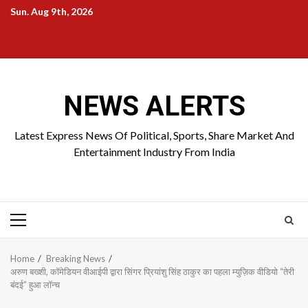
Skip
Sun. Aug 9th, 2026
to
Home
About
Birthdays
News
Contact
Disavowal
content
Us
list
Us
NEWS ALERTS
Latest Express News Of Political, Sports, Share Market And
Entertainment Industry From India
Primary
Menu
Home
Breaking News
अरुण बख्शी, कॉमेडियन वीआईपी द्वारा सिंगर प्रियांशु सिंह ठाकुर का पहला म्युज़िक वीडियो “तेरी
बंदई” हुआ लॉन्च