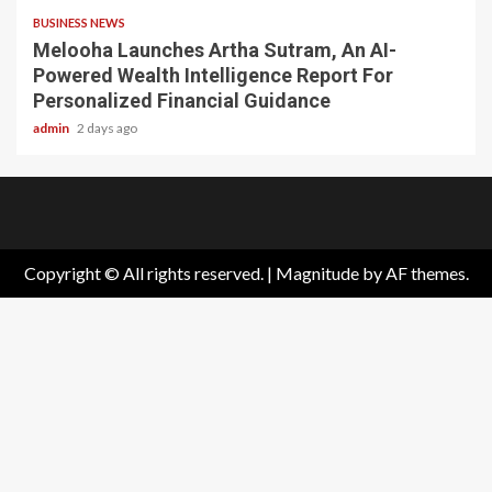
BUSINESS NEWS
Melooha Launches Artha Sutram, An AI-
Powered Wealth Intelligence Report For
Personalized Financial Guidance
admin
2 days ago
Home
About
Birthdays
News
Contact
Disavowal
Us
list
Us
Copyright © All rights reserved.
|
Magnitude
by AF themes.