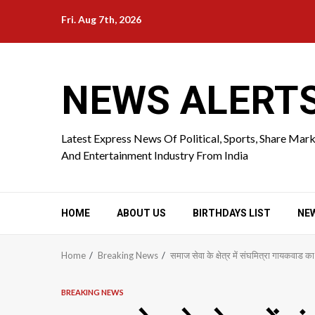
Skip
Fri. Aug 7th, 2026
to
content
NEWS ALERT
Latest Express News Of Political, Sports, Share Mar
And Entertainment Industry From India
HOME
ABOUT US
BIRTHDAYS LIST
NE
Home
Breaking News
समाज सेवा के क्षेत्र में संघमित्रा गायकवाड 
BREAKING NEWS