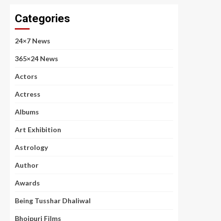
Categories
24×7 News
365×24 News
Actors
Actress
Albums
Art Exhibition
Astrology
Author
Awards
Being Tusshar Dhaliwal
Bhojpuri Films