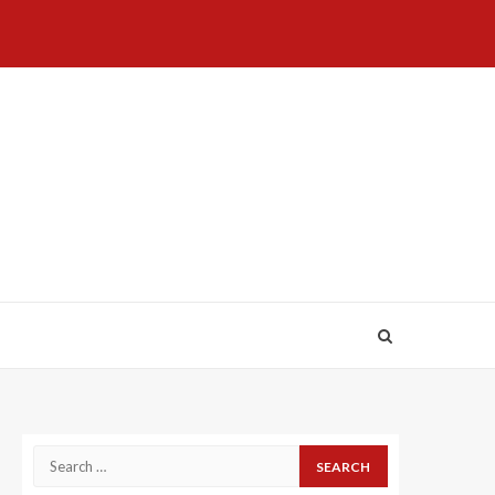
Home
About
Birthdays
News
Contact
Disavowal
Us
list
Us
Search
for: