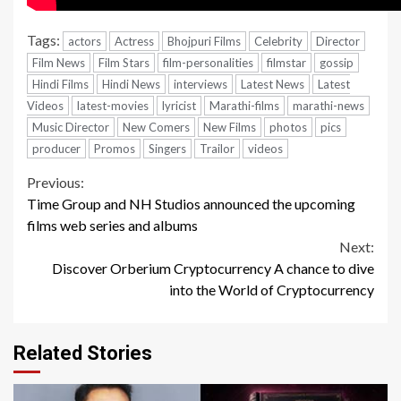
Tags:
actors
Actress
Bhojpuri Films
Celebrity
Director
Film News
Film Stars
film-personalities
filmstar
gossip
Hindi Films
Hindi News
interviews
Latest News
Latest
Videos
latest-movies
lyricist
Marathi-films
marathi-news
Music Director
New Comers
New Films
photos
pics
producer
Promos
Singers
Trailor
videos
Continue
Previous:
Time Group and NH Studios announced the upcoming
Reading
films web series and albums
Next:
Discover Orberium Cryptocurrency A chance to dive
into the World of Cryptocurrency
Related Stories