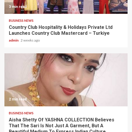
3 min read
BUSINESS NEWS
Country Club Hospitality & Holidays Private Ltd
Launches Country Club Mastercard – Turkiye
admin
2 weeks ago
2 min read
BUSINESS NEWS
Aisha Shetty Of YASHNA COLLECTION Believes
That The Sari Is Not Just A Garment, But A
Beautiful Medium To Express Indian Culture,