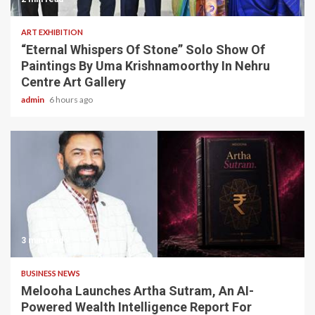
ART EXHIBITION
“Eternal Whispers Of Stone” Solo Show Of
Paintings By Uma Krishnamoorthy In Nehru
Centre Art Gallery
admin
6 hours ago
3 min read
BUSINESS NEWS
Melooha Launches Artha Sutram, An AI-
Powered Wealth Intelligence Report For