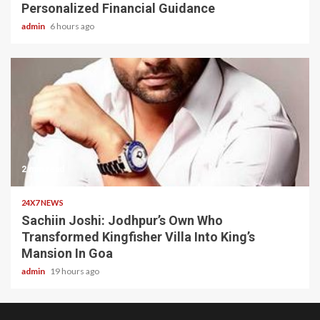
Personalized Financial Guidance
admin
6 hours ago
2 min read
24X7 NEWS
Sachiin Joshi: Jodhpur’s Own Who
Transformed Kingfisher Villa Into King’s
Mansion In Goa
admin
19 hours ago