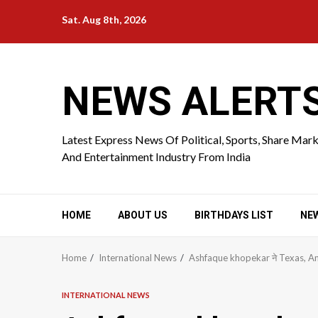
Skip
Sat. Aug 8th, 2026
to
content
NEWS ALERT
Latest Express News Of Political, Sports, Share Mar
And Entertainment Industry From India
HOME
ABOUT US
BIRTHDAYS LIST
NE
Home
International News
Ashfaque khopekar ने Texas, Americ
INTERNATIONAL NEWS