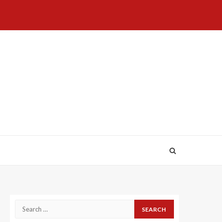
Home
About
Birthdays
News
Contact
Disavowal
Us
list
Us
Search
for: