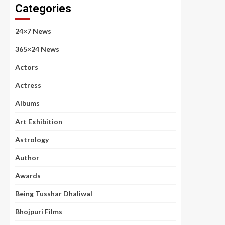
Categories
24×7 News
365×24 News
Actors
Actress
Albums
Art Exhibition
Astrology
Author
Awards
Being Tusshar Dhaliwal
Bhojpuri Films