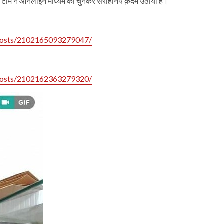
ी टीम ने ॵनलाईन माध्यम को चुनकर सराहनिय क़दम उठाया है।
posts/2102165093279047/
posts/2102162363279320/