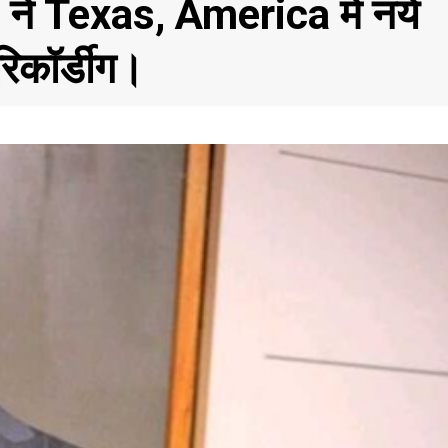
े Texas, America में नये
रिकॉर्डीग।