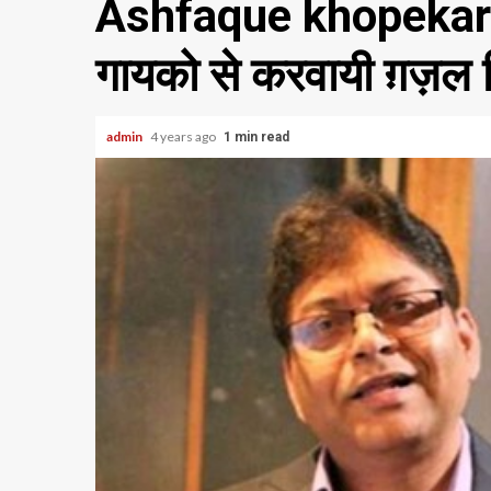
Ashfaque khopekar न
गायको से करवायी ग़ज़ल 
admin
4 years ago
1 min read