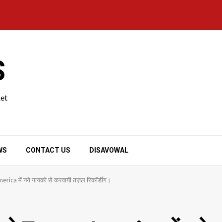
S
ket
WS
CONTACT US
DISAVOWAL
a में नये गायको से करवायी ग़ज़ल रिकॉर्डीग।