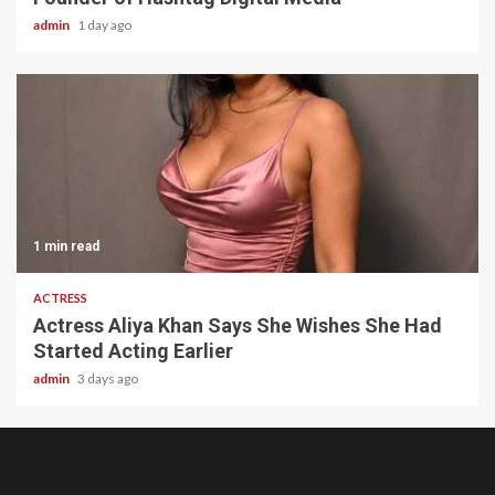
admin
1 day ago
1 min read
ACTRESS
Actress Aliya Khan Says She Wishes She Had
Started Acting Earlier
admin
3 days ago
Home
About
Birthdays
News
Contact
Disavowal
Us
list
Us