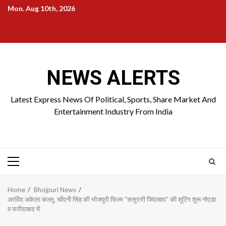
Skip
Mon. Aug 10th, 2026
to
Home
About
Birthdays
News
Contact
Disavowal
content
Us
list
Us
NEWS ALERTS
Latest Express News Of Political, Sports, Share Market And
Entertainment Industry From India
Primary
Menu
Home
Bhojpuri News
अरविंद अकेला कल्लू, चाँदनी सिंह की भोजपुरी फिल्म “ससुरारी जिंदाबाद” की शूटिंग शुरू नोएडा
व फरीदाबाद में