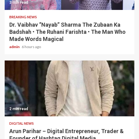
3 min read
BREAKING NEWS
Dr. Vaibhav “Nayab” Sharma The Zubaan Ka
Badshah • The Ruhani Farishta • The Man Who
Made Words Magical
admin
6 hours ago
2 min read
DIGITAL NEWS
Arun Parihar – Digital Entrepreneur, Trader &
Founder of Hashtag Digital Media