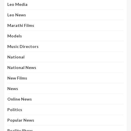
Leo Media
Leo News
Marathi Films
Models
Music Directors
National
National News
New Films
News
Online News
Politics
Popular News
Reality Show