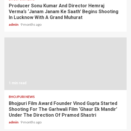
Producer Sonu Kumar And Director Hemraj
Verma’s ‘Janam Janam Ke Saath’ Begins Shooting
In Lucknow With A Grand Muhurat
admin
9 months ago
1 min read
BHOJPURI NEWS
Bhojpuri Film Award Founder Vinod Gupta Started
Shooting For The Garhwali Film ‘Ghaur Ek Mandir’
Under The Direction Of Pramod Shastri
admin
9 months ago