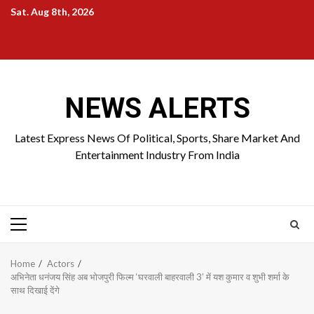
Skip
Sat. Aug 8th, 2026
to
Home
About
Birthdays
News
Contact
Disavowal
content
Us
list
Us
NEWS ALERTS
Latest Express News Of Political, Sports, Share Market And
Entertainment Industry From India
Primary
Menu
Home
Actors
अभिनेता धनंजय सिंह अब भोजपुरी फिल्म ‘घरवाली बाहरवाली 3’ में यश कुमार व शुभी शर्मा के
साथ दिखाई देंगे