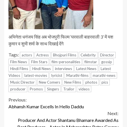
अभिनेता धनंजय सिंह अब भोजपुरी फिल्म ‘घरवाली बाहरवाली 3’ में यश
कुमार व शुभी शर्मा के साथ दिखाई देंगे
Tags:
actors
Actress
Bhojpuri Films
Celebrity
Director
Film News
Film Stars
film-personalities
filmstar
gossip
Hindi Films
Hindi News
interviews
Latest News
Latest
Videos
latest-movies
lyricist
Marathi-films
marathi-news
Music Director
New Comers
New Films
photos
pics
producer
Promos
Singers
Trailor
videos
Continue
Previous:
Abhansh Kumar Excells In Hello Daddu
Reading
Next:
Producer And Actor Shantanu Bhamare Awarded As
Best Producer – Actor In Maharashtra Ratna Gaurav