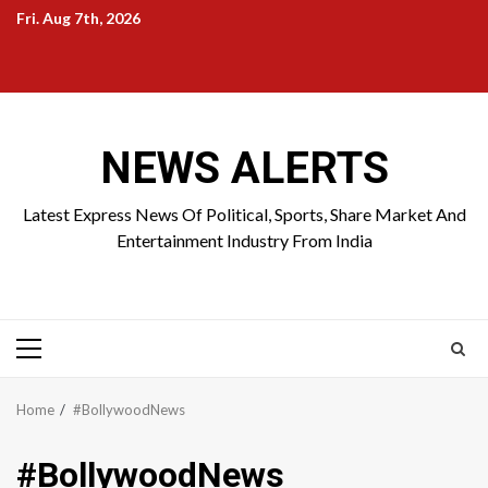
Skip
Fri. Aug 7th, 2026
to
Home
About
Birthdays
News
Contact
Disavowal
content
Us
list
Us
NEWS ALERTS
Latest Express News Of Political, Sports, Share Market And
Entertainment Industry From India
Primary
Menu
Home
#BollywoodNews
#BollywoodNews