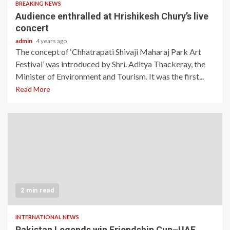
BREAKING NEWS
Audience enthralled at Hrishikesh Chury’s live
concert
admin
4 years ago
The concept of ‘Chhatrapati Shivaji Maharaj Park Art
Festival’ was introduced by Shri. Aditya Thackeray, the
Minister of Environment and Tourism. It was the first...
Read More
2 min read
INTERNATIONAL NEWS
Pakistan Legends win Friendship Cup–UAE