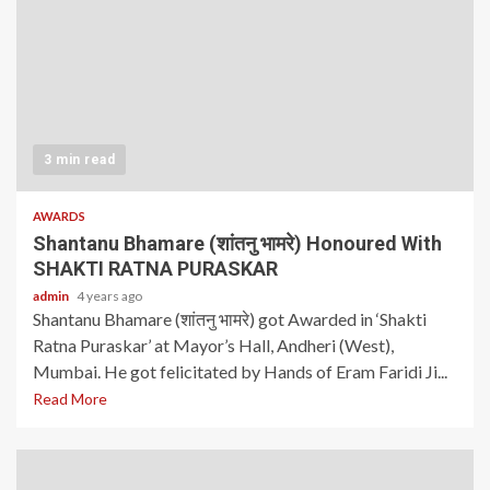
3 min read
AWARDS
Shantanu Bhamare (शांतनु भामरे) Honoured With
SHAKTI RATNA PURASKAR
admin
4 years ago
Shantanu Bhamare (शांतनु भामरे) got Awarded in ‘Shakti
Ratna Puraskar’ at Mayor’s Hall, Andheri (West),
Mumbai. He got felicitated by Hands of Eram Faridi Ji...
Read More