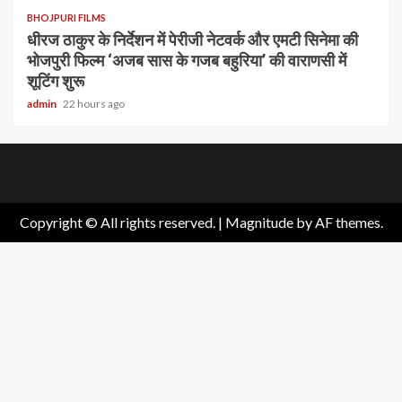
BHOJPURI FILMS
धीरज ठाकुर के निर्देशन में पेरीजी नेटवर्क और एमटी सिनेमा की
भोजपुरी फिल्म ‘अजब सास के गजब बहुरिया’ की वाराणसी में
शूटिंग शुरू
admin
22 hours ago
Home
About
Birthdays
News
Contact
Disavowal
Us
list
Us
Copyright © All rights reserved.
|
Magnitude
by AF themes.