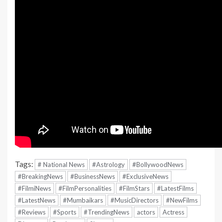
Tags:
# National News
#Astrology
#BollywoodNews
#BreakingNews
#BusinessNews
#ExclusiveNews
#FilmiNews
#FilmPersonalities
#FilmStars
#LatestFilms
#LatestNews
#Mumbaikars
#MusicDirectors
#NewFilms
#Reviews
#Sports
#TrendingNews
actors
Actress