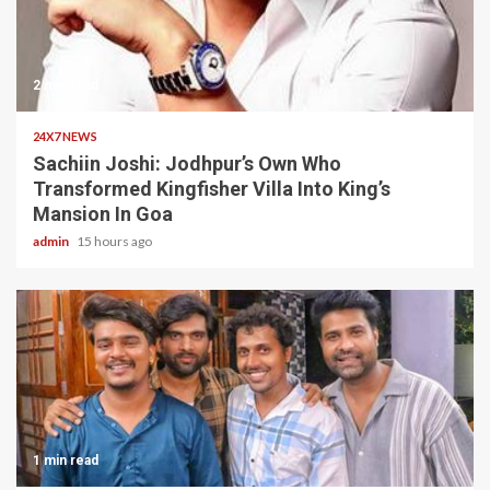
2 min read
24X7 NEWS
Sachiin Joshi: Jodhpur’s Own Who
Transformed Kingfisher Villa Into King’s
Mansion In Goa
admin
15 hours ago
1 min read