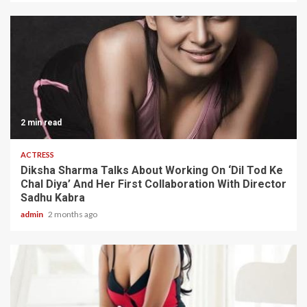
2 min read
ACTRESS
Diksha Sharma Talks About Working On ‘Dil Tod Ke
Chal Diya’ And Her First Collaboration With Director
Sadhu Kabra
admin
2 months ago