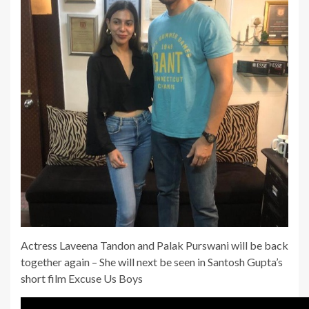
Actress Laveena Tandon and Palak Purswani will be back
together again – She will next be seen in Santosh Gupta’s
short film Excuse Us Boys