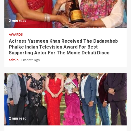
2 min read
AWARDS
Actress Yasmeen Khan Received The Dadasaheb
Phalke Indian Television Award For Best
Supporting Actor For The Movie Dehati Disco
admin
1 month ago
2 min read