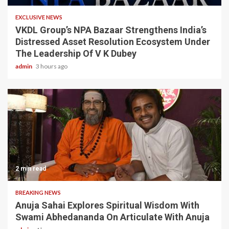
EXCLUSIVE NEWS
VKDL Group’s NPA Bazaar Strengthens India’s
Distressed Asset Resolution Ecosystem Under
The Leadership Of V K Dubey
admin
3 hours ago
2 min read
BREAKING NEWS
Anuja Sahai Explores Spiritual Wisdom With
Swami Abhedananda On Articulate With Anuja