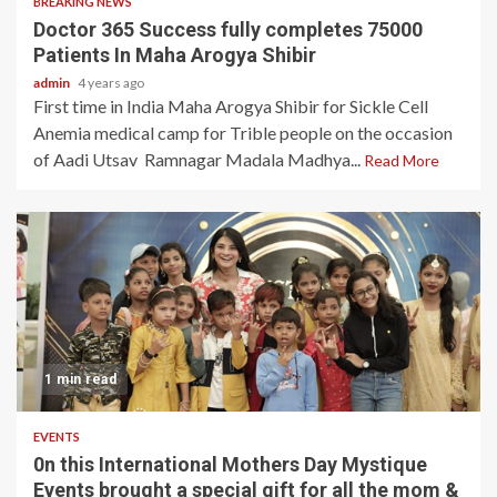
BREAKING NEWS
Doctor 365 Success fully completes 75000
Patients In Maha Arogya Shibir
admin
4 years ago
First time in India Maha Arogya Shibir for Sickle Cell
Anemia medical camp for Trible people on the occasion
of Aadi Utsav Ramnagar Madala Madhya...
Read More
1 min read
EVENTS
0n this International Mothers Day Mystique
Events brought a special gift for all the mom &