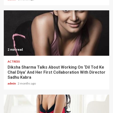
2 min read
ACTRESS
Diksha Sharma Talks About Working On ‘Dil Tod Ke
Chal Diya’ And Her First Collaboration With Director
Sadhu Kabra
admin
2 months ago