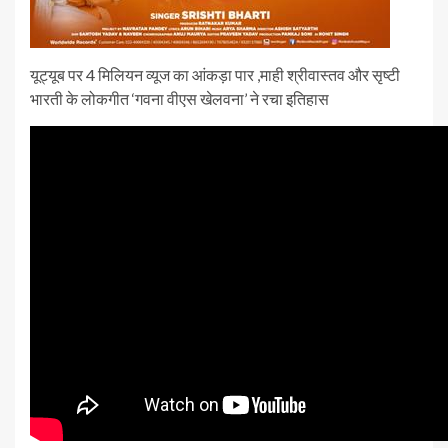
यूट्यूब पर 4 मिलियन व्यूज का आंकड़ा पार ,माही श्रीवास्तव और सृष्टी
भारती के लोकगीत ‘गवना वीएस खेलवना’ ने रचा इतिहास