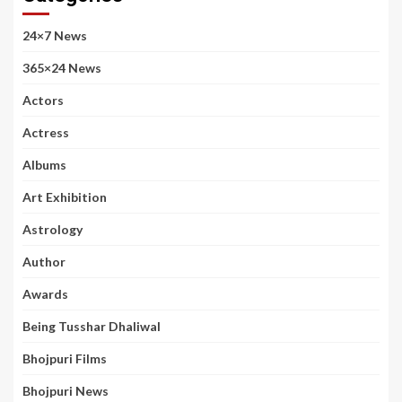
24×7 News
365×24 News
Actors
Actress
Albums
Art Exhibition
Astrology
Author
Awards
Being Tusshar Dhaliwal
Bhojpuri Films
Bhojpuri News