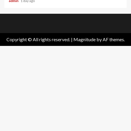
admin
1 day ago
Home
About
Birthdays
News
Contact
Disavowal
Us
list
Us
Copyright © All rights reserved.
|
Magnitude
by AF themes.