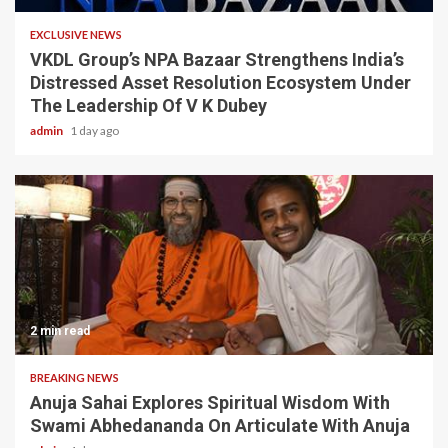
EXCLUSIVE NEWS
VKDL Group’s NPA Bazaar Strengthens India’s
Distressed Asset Resolution Ecosystem Under
The Leadership Of V K Dubey
admin
1 day ago
2 min read
BREAKING NEWS
Anuja Sahai Explores Spiritual Wisdom With
Swami Abhedananda On Articulate With Anuja