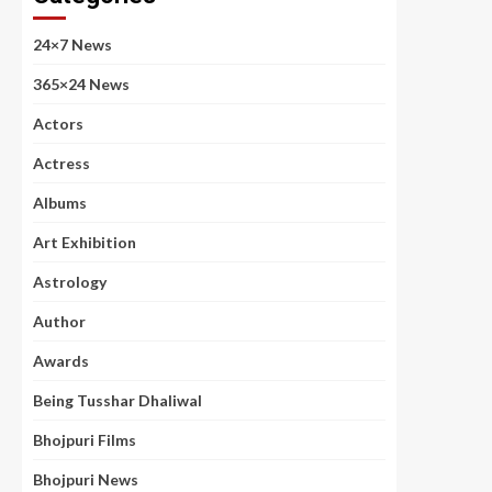
24×7 News
365×24 News
Actors
Actress
Albums
Art Exhibition
Astrology
Author
Awards
Being Tusshar Dhaliwal
Bhojpuri Films
Bhojpuri News