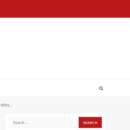
Home
About
Birthdays
News
Contact
Disavowal
Us
list
Us
ब सीरीज़…
Search
for: