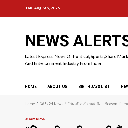
Skip
Thu. Aug 6th, 2026
to
content
NEWS ALERT
Latest Express News Of Political, Sports, Share Mar
And Entertainment Industry From India
HOME
ABOUT US
BIRTHDAYS LIST
NE
Home
365x24 News
“जिसकी लाठी उसकी भैंस – Season 1” : सत्ता
365X24 NEWS