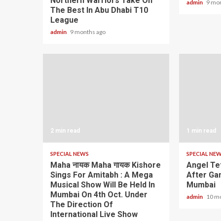
Northern Warriors Take On
admin
9 mo
The Best In Abu Dhabi T10
League
admin
9 months ago
2 min read
1 min read
SPECIAL NEWS
SPECIAL NE
Maha नायक Maha गायक Kishore
Angel Te
Sings For Amitabh : A Mega
After Gan
Musical Show Will Be Held In
Mumbai
Mumbai On 4th Oct. Under
admin
10 m
The Direction Of
International Live Show