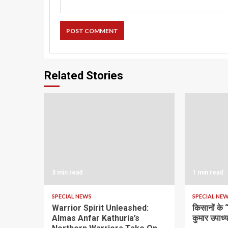
Related Stories
3 min read
1 min read
SPECIAL NEWS
SPECIAL NE
Warrior Spirit Unleashed:
किसानों के
Almas Anfar Kathuria’s
कुमार उपाध्