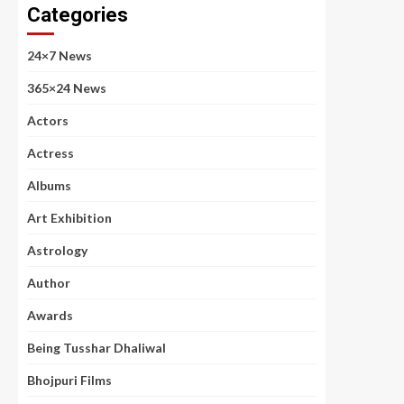
Categories
24×7 News
365×24 News
Actors
Actress
Albums
Art Exhibition
Astrology
Author
Awards
Being Tusshar Dhaliwal
Bhojpuri Films