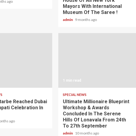
House Of All New York
nths ago
Mayors With International
Museum Of The Saree !
admin
9 months ago
1 min read
WS
SPECIAL NEWS
tarbe Reached Dubai
Ultimate Millionaire Blueprint
pati Celebration In
Workshop & Awards
Concluded In The Serene
Hills Of Lonavala From 24th
onths ago
To 27th September
admin
10 months ago