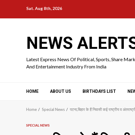
Skip
Sat. Aug 8th, 2026
to
content
NEWS ALERT
Latest Express News Of Political, Sports, Share Mar
And Entertainment Industry From India
HOME
ABOUT US
BIRTHDAYS LIST
NE
Home
Special News
पटना,बिहार के हैं निवासी कई राष्ट्रीय व अंतराष्
SPECIAL NEWS