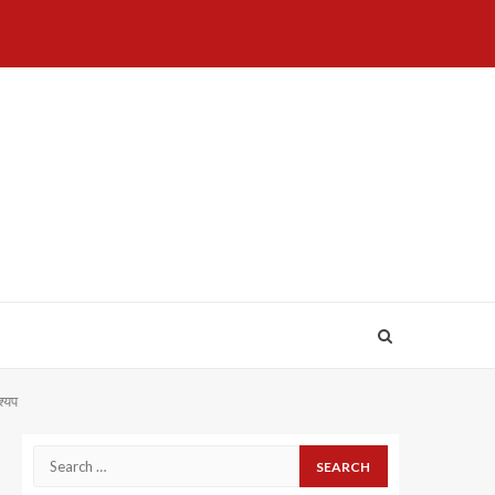
Home
About
Birthdays
News
Contact
Disavowal
Us
list
Us
श्यप
Search
for: