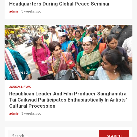
Headquarters During Global Peace Seminar
admin
3 weeks ago
2 min read
365X24 NEWS
Republican Leader And Film Producer Sanghamitra
Tai Gaikwad Participates Enthusiastically In Artists’
Cultural Procession
admin
3 weeks ago
Search