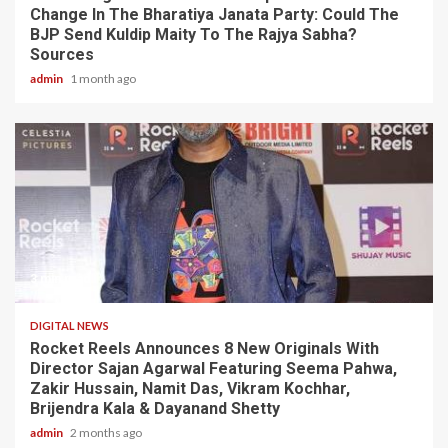
Change In The Bharatiya Janata Party: Could The
BJP Send Kuldip Maity To The Rajya Sabha?
Sources
admin
1 month ago
3 min read
DIGITAL NEWS
Rocket Reels Announces 8 New Originals With
Director Sajan Agarwal Featuring Seema Pahwa,
Zakir Hussain, Namit Das, Vikram Kochhar,
Brijendra Kala & Dayanand Shetty
admin
2 months ago