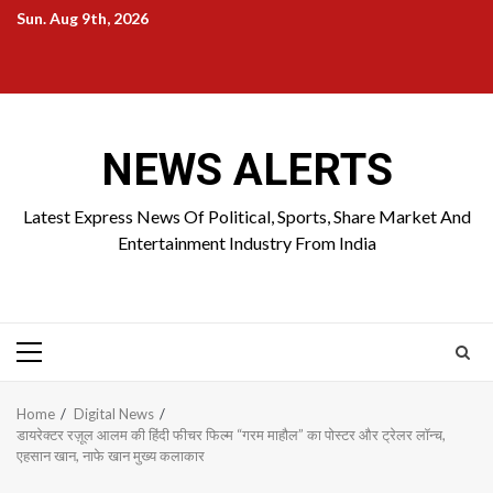
Skip
Sun. Aug 9th, 2026
to
Home
About
Birthdays
News
Contact
Disavowal
content
Us
list
Us
NEWS ALERTS
Latest Express News Of Political, Sports, Share Market And
Entertainment Industry From India
Primary
Menu
Home
Digital News
डायरेक्टर रज़ूल आलम की हिंदी फीचर फिल्म “गरम माहौल” का पोस्टर और ट्रेलर लॉन्च,
एहसान खान, नाफे खान मुख्य कलाकार