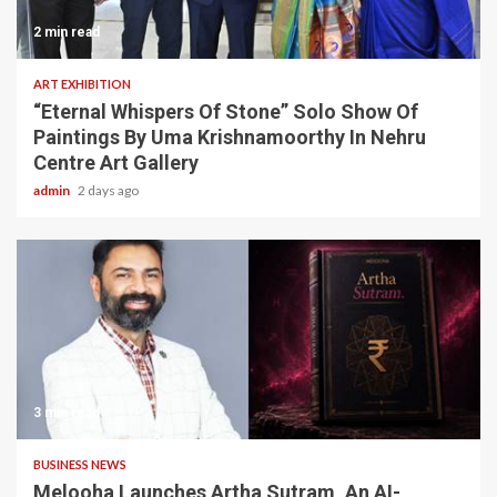
2 min read
ART EXHIBITION
“Eternal Whispers Of Stone” Solo Show Of
Paintings By Uma Krishnamoorthy In Nehru
Centre Art Gallery
admin
2 days ago
3 min read
BUSINESS NEWS
Melooha Launches Artha Sutram, An AI-