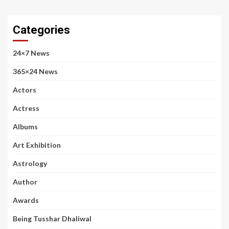
Categories
24×7 News
365×24 News
Actors
Actress
Albums
Art Exhibition
Astrology
Author
Awards
Being Tusshar Dhaliwal