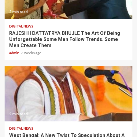
2 min read
DIGITAL NEWS
RAJESHH DATTATRYA BHUJLE The Art Of Being
Unforgettable Some Men Follow Trends. Some
Men Create Them
admin
3 weeks ago
2 min read
DIGITAL NEWS
West Bengal: A New Twist To Speculation About A