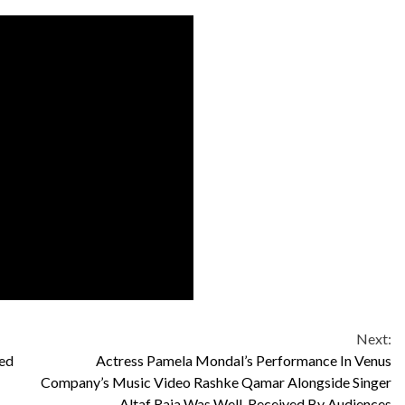
Next:
ed
Actress Pamela Mondal’s Performance In Venus
Company’s Music Video Rashke Qamar Alongside Singer
Altaf Raja Was Well-Received By Audiences