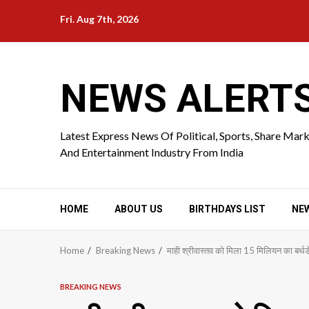
Skip
Fri. Aug 7th, 2026
to
content
NEWS ALERT
Latest Express News Of Political, Sports, Share Mar
And Entertainment Industry From India
HOME
ABOUT US
BIRTHDAYS LIST
NE
Home
Breaking News
माही श्रीवास्तव को मिला 15 मिलियन का बर्थडे
BREAKING NEWS