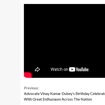
Continue
Previous:
Advocate Vinay Kumar Dubey’s Birthday Celebrat
Reading
With Great Enthusiasm Across The Nation