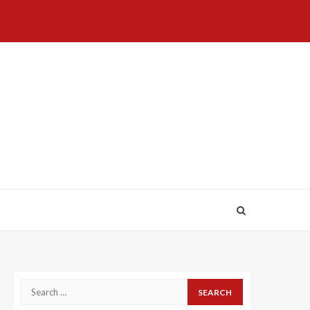
Home
About
Birthdays
News
Contact
Disavowal
Us
list
Us
Search
for: