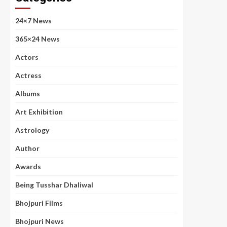
24×7 News
365×24 News
Actors
Actress
Albums
Art Exhibition
Astrology
Author
Awards
Being Tusshar Dhaliwal
Bhojpuri Films
Bhojpuri News