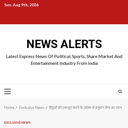
Skip
Sun. Aug 9th, 2026
to
Home
About
Birthdays
News
Contact
Disavowal
content
Us
list
Us
NEWS ALERTS
Latest Express News Of Political, Sports, Share Market And
Entertainment Industry From India
Primary
Menu
Home
Exclusive News
हिंदुओं को एकजुट करने के उद्देश्य से हनुमान सेना का गठन
EXCLUSIVE NEWS