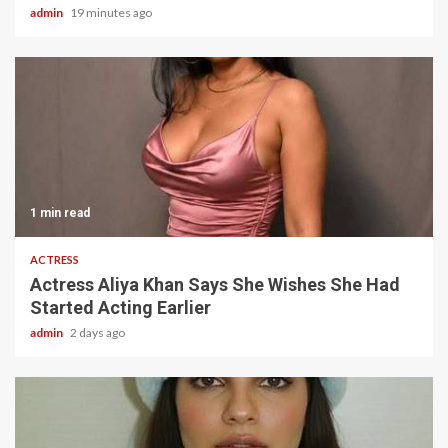
admin
19 minutes ago
1 min read
ACTRESS
Actress Aliya Khan Says She Wishes She Had
Started Acting Earlier
admin
2 days ago