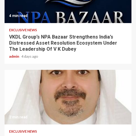
4 min read
EXCLUSIVE NEWS
VKDL Group’s NPA Bazaar Strengthens India’s
Distressed Asset Resolution Ecosystem Under
The Leadership Of V K Dubey
admin
4 days ago
2 min read
EXCLUSIVE NEWS