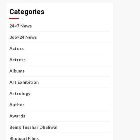
Categories
24×7 News
365×24 News
Actors
Actress
Albums
Art Exhibition
Astrology
Author
Awards
Being Tusshar Dhaliwal
Bhojpuri Films