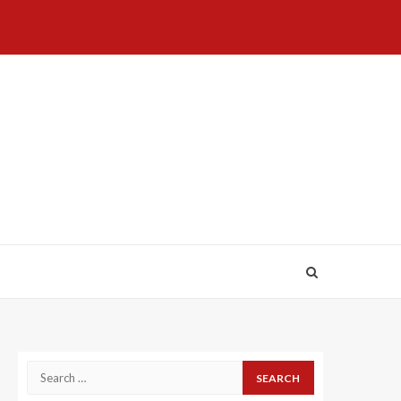
Home
About
Birthdays
News
Contact
Disavowal
Us
list
Us
Search
for: