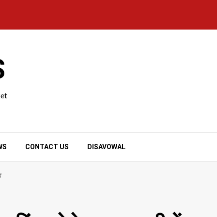
S
ket
WS
CONTACT US
DISAVOWAL
ं