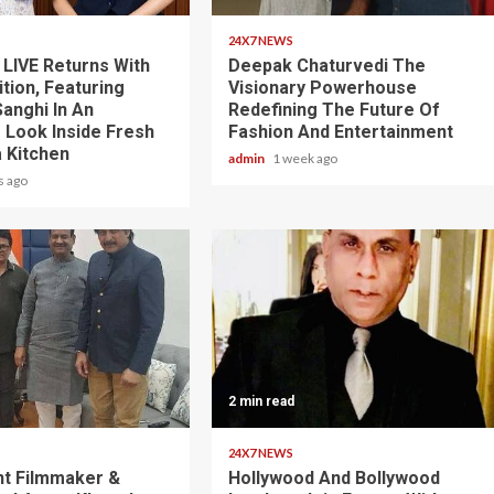
24X7 NEWS
 LIVE Returns With
Deepak Chaturvedi The
dition, Featuring
Visionary Powerhouse
Sanghi In An
Redefining The Future Of
e Look Inside Fresh
Fashion And Entertainment
 Kitchen
admin
1 week ago
s ago
2 min read
24X7 NEWS
t Filmmaker &
Hollywood And Bollywood