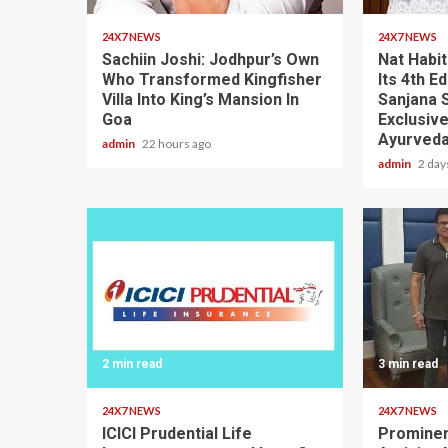
24X7 NEWS
24X7 NEWS
Sachiin Joshi: Jodhpur’s Own
Nat Habit
Who Transformed Kingfisher
Its 4th E
Villa Into King’s Mansion In
Sanjana 
Goa
Exclusiv
Ayurveda
admin
22 hours ago
admin
2 day
2 min read
3 min read
24X7 NEWS
24X7 NEWS
ICICI Prudential Life
Prominen