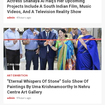
Actress Shanaya Al Haq’s Her Upcoming
Projects Include A South Indian Film, Music
Videos, And A Television Reality Show
admin
4 hours ago
2 min read
ART EXHIBITION
“Eternal Whispers Of Stone” Solo Show Of
Paintings By Uma Krishnamoorthy In Nehru
Centre Art Gallery
admin
9 hours ago