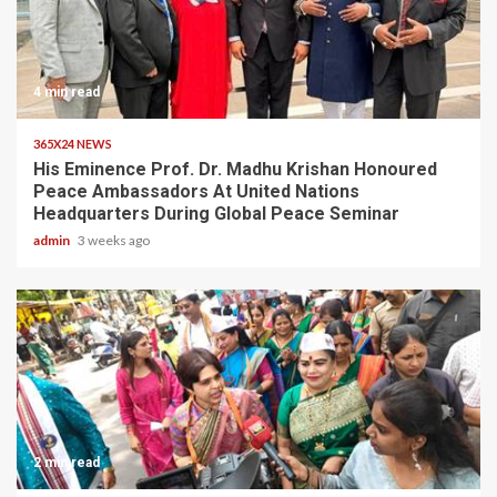
4 min read
365X24 NEWS
His Eminence Prof. Dr. Madhu Krishan Honoured
Peace Ambassadors At United Nations
Headquarters During Global Peace Seminar
admin
3 weeks ago
2 min read