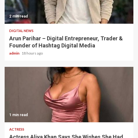
2 min read
DIGITAL NEWS
Arun Parihar – Digital Entrepreneur, Trader &
Founder of Hashtag Digital Media
admin
18 hours ago
1 min read
ACTRESS
Actress Aliya Khan Says She Wishes She Had