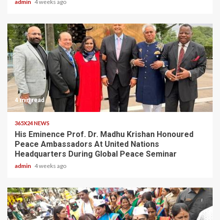
admin
4 weeks ago
4 min read
365X24 NEWS
His Eminence Prof. Dr. Madhu Krishan Honoured
Peace Ambassadors At United Nations
Headquarters During Global Peace Seminar
admin
4 weeks ago