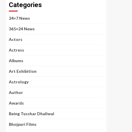
Categories
24×7 News
365×24 News
Actors
Actress
Albums
Art Exhibition
Astrology
Author
Awards
Being Tusshar Dhaliwal
Bhojpuri Films