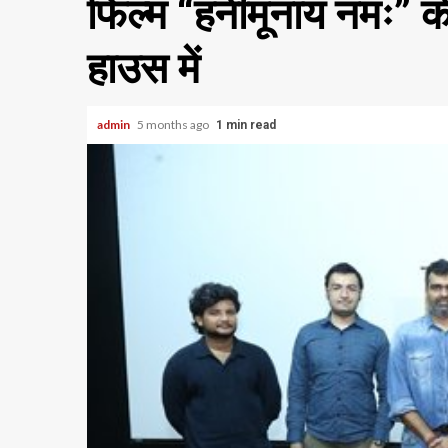
फिल्म “हनीमूनाय नमः” की स
हाउस में
admin
5 months ago
1 min read