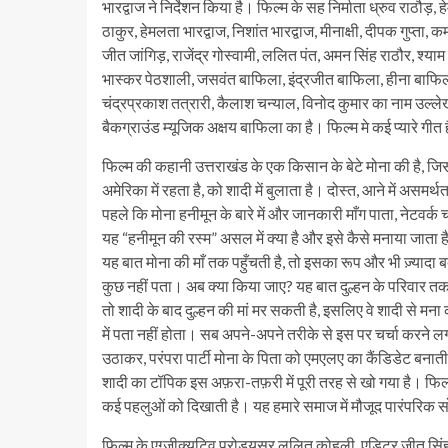
भारद्वाज ने निर्देशन किया है। फिल्म के सह निर्माता ध्रुव राठौड़,
ठाकुर, हेमलता भारद्वाज, निशांत भारद्वाज, मीनाक्षी, दीपक गुप्ता
जीत जांगिड़, राजेंद्र गोस्वामी, ललित पंत, अमन सिंह राठौर, श्याम
भास्कर पेठशाली, जसवंत बाफिला, इंद्रजीत बाफिला, हीना बाफिला,
चंद्रप्रकाश तत्रारी, कैलाश चन्याल, विनोद कुमार का नाम उल्ले
बैकग्राउंड म्यूजिक अक्षय बाफिला का है। फिल्म मे कई प्यारे गीत
फिल्म की कहानी उत्तराखंड के एक किसान के बेटे मोना की है, जिस
अमेरिका में रहता है, को शादी में बुलाता है। दोस्त, आने में असम
पहले कि मोना हनीमून के बारे में और जानकारी माँग पाता, नेटवर्
यह “हनीमून की रस्म” असल में क्या है और इसे कैसे मनाया जाता है?
यह बात मोना की माँ तक पहुँचती है, तो इसका रूप और भी ज़्यादा बद
कुछ नहीं पता। अब क्या किया जाए? यह बात दुल्हन के परिवार तक पह
तो शादी के बाद दुल्हन की मां मर सकती है, इसलिए वे शादी से मना 
में पता नहीं होता। सब अपने-अपने तरीके से इस पर चर्चा करने लगत
उठाकर, परंपरा पार्टी मोना के पिता को एमएलए का कैंडिडेट बनाती है
शादी का टॉपिक इस अफ़रा-तफ़री में पूरी तरह से खो गया है। फिल्
कई पहलुओं को दिखाती है। यह हमारे समाज में मौजूद पारंपरिक 
फिल्म के एग्जीक्यूटिव प्रोड्यूसर ललित कोहली, एडिटर जीत सि