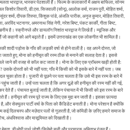
 हेमलता भारद्वाज, भास्कर पेठशाली हैं। फिल्म के कलाकारों में अक्षय बाफिला, सोनम
, कमल किशोर तिवारी, डी.एस. सिजवाली (सोनू), आलोक वर्मा, राजन पुरी, मोहित शर्मा,
 सुंदर शर्मा, दीपक तिरुवा, किंशुक पांडे, अंजलि पारीक, अनुज कुमार, मोहित तिवारी,
 अरविंद भटनागर, अमरनाथ सिंह नेगी, नरेश बिष्ट, पंकट कार्की, गीता बिष्ट,
खनीय है। स्क्रीनप्ले और डायलॉग निशांत भारद्वाज ने लिखे हैं। म्यूजिक और
 हैं जो कहानी को आगे बढ़ाते हैं। इसमें उत्तराखंड का एक लोकगीत भी शामिल है।
की शादी पड़ोस के गाँव की लड़की वर्षा से होने वाली है। वह अपने दोस्त, जो
र्थता जताते हुए, मोना को हनीमून की रस्म ठीक से मनाने की सलाह देता है। इससे
क चले जाने की वजह से कॉल कट जाता है। मोना के लिए एक प्रॉब्लम खड़ी होती है:
 उसके दोस्तों को भी नहीं पता; गाँव में किसी को भी इसके बारे में नहीं पता। जब
ल चुका होता है। पुजारी से पूछने पर पता चलता है कि उसे भी इस रस्म के बारे में
ुंच जाती है। उन्हें पता चलता है कि अगर दूल्हे की हनीमून की रस्म नहीं की गई,
कर देते हैं। पंचायत बुलाई जाती है, लेकिन पंचायत में भी किसी को इस रस्म के बारे
े हैं। हनीमून की रस्म पूरे राज्य के लिए एक मुद्दा बन जाती है। इसका फ़ायदा
, और सेक्युलर पार्टी वर्षा के पिता को कैंडिडेट बनाती है। मोना परेशान है क्योंकि
म कई दिलचस्प और मज़ेदार पलों से गुज़रती है, जो कॉमेडी के ज़रिए हमारे समाज के
सोच, अंधविश्वास और मासूमियत को दिखाती है।
ंह मेहता, डीओपी पार्थ जोशी/सिनेमो सनी और प्रचारक अमिताभ रंजन हैं।