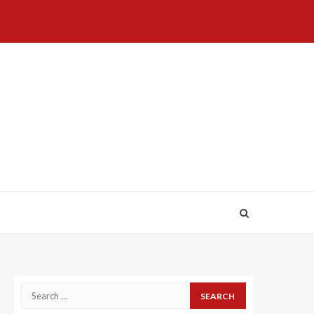
Home
About
Birthdays
News
Contact
Disavowal
Us
list
Us
Search
for: