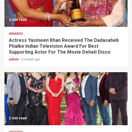
2 min read
AWARDS
Actress Yasmeen Khan Received The Dadasaheb
Phalke Indian Television Award For Best
Supporting Actor For The Movie Dehati Disco
admin
1 month ago
2 min read
AWARDS