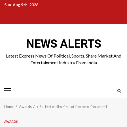
Skip
Sun. Aug 9th, 2026
to
Home
About
Birthdays
News
Contact
Disavowal
content
Us
list
Us
NEWS ALERTS
Latest Express News Of Political, Sports, Share Market And
Entertainment Industry From India
Primary
Menu
Home
Awards
दतिया जिले की रीना गौतम को मिला भारत गौरव सम्मान l
AWARDS