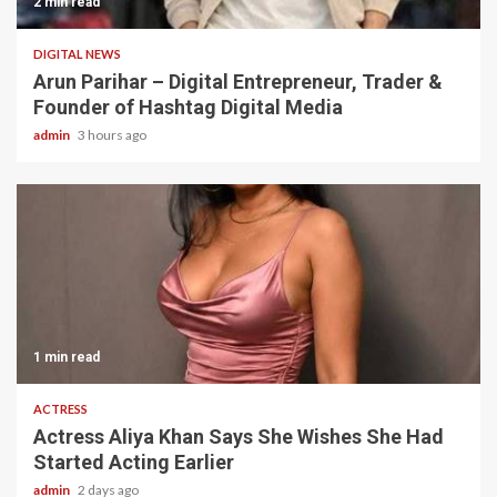
2 min read
DIGITAL NEWS
Arun Parihar – Digital Entrepreneur, Trader &
Founder of Hashtag Digital Media
admin
3 hours ago
1 min read
ACTRESS
Actress Aliya Khan Says She Wishes She Had
Started Acting Earlier
admin
2 days ago