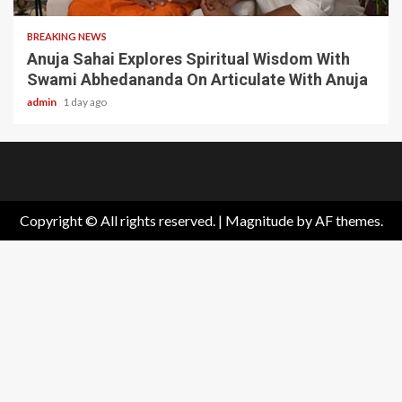
BREAKING NEWS
Anuja Sahai Explores Spiritual Wisdom With
Swami Abhedananda On Articulate With Anuja
admin
1 day ago
Home
About
Birthdays
News
Contact
Disavowal
Us
list
Us
Copyright © All rights reserved.
|
Magnitude
by AF themes.