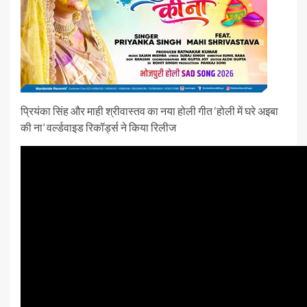
प्रियंका सिंह और माही श्रीवास्तव का नया होली गीत ‘होली में घरे अइबा
की ना’ वर्ल्डवाइड रिकॉर्ड्स ने किया रिलीज