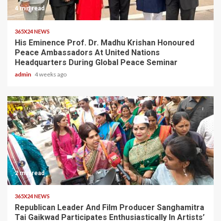
4 min read
365X24 NEWS
His Eminence Prof. Dr. Madhu Krishan Honoured
Peace Ambassadors At United Nations
Headquarters During Global Peace Seminar
admin
4 weeks ago
2 min read
365X24 NEWS
Republican Leader And Film Producer Sanghamitra
Tai Gaikwad Participates Enthusiastically In Artists’