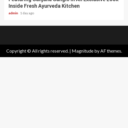
Inside Fresh Ayurveda Kitchen
admin
1 day ago
Home
About
Birthdays
News
Contact
Disavowal
Us
list
Us
Copyright © All rights reserved.
|
Magnitude
by AF themes.