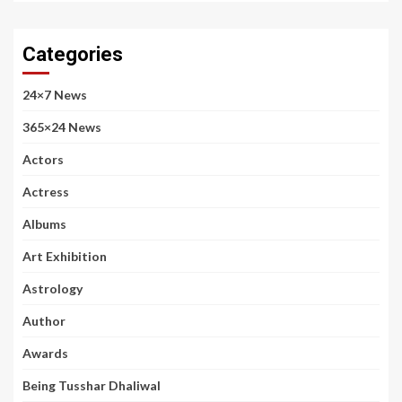
Categories
24×7 News
365×24 News
Actors
Actress
Albums
Art Exhibition
Astrology
Author
Awards
Being Tusshar Dhaliwal