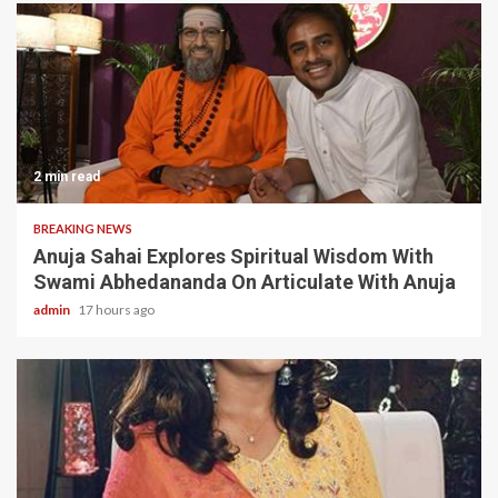
2 min read
BREAKING NEWS
Anuja Sahai Explores Spiritual Wisdom With
Swami Abhedananda On Articulate With Anuja
admin
17 hours ago