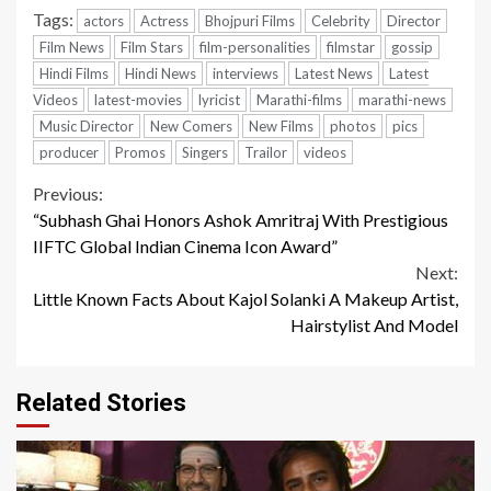
Tags:
actors
Actress
Bhojpuri Films
Celebrity
Director
Film News
Film Stars
film-personalities
filmstar
gossip
Hindi Films
Hindi News
interviews
Latest News
Latest
Videos
latest-movies
lyricist
Marathi-films
marathi-news
Music Director
New Comers
New Films
photos
pics
producer
Promos
Singers
Trailor
videos
Continue
Previous:
“Subhash Ghai Honors Ashok Amritraj With Prestigious
Reading
IIFTC Global Indian Cinema Icon Award”
Next:
Little Known Facts About Kajol Solanki A Makeup Artist,
Hairstylist And Model
Related Stories