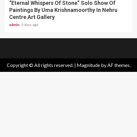
“Eternal Whispers Of Stone” Solo Show Of
Paintings By Uma Krishnamoorthy In Nehru
Centre Art Gallery
admin
2 days ago
Home
About
Birthdays
News
Contact
Disavowal
Us
list
Us
Copyright © All rights reserved.
|
Magnitude
by AF themes.