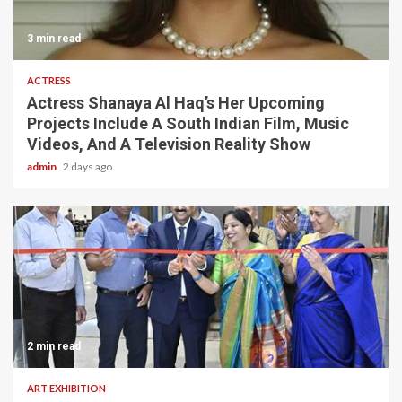
3 min read
ACTRESS
Actress Shanaya Al Haq’s Her Upcoming
Projects Include A South Indian Film, Music
Videos, And A Television Reality Show
admin
2 days ago
2 min read
ART EXHIBITION