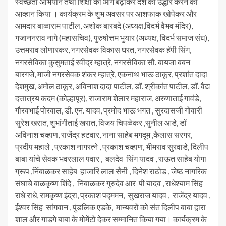
स्वच्छता अभियान तथा शिक्षा को आगे बढ़ाकर देश का उद्धार करने का
आव्हान किया । कार्यक्रम के शुभ अवसर पर आशफाक खोपेकर और
आमदार बाळाराम पाटील, अशोक बारबदे (अध्यक्ष,विदर्भ वैभव मंदिर),
गजाननराव नागे (महासचिव), पुरुषोत्तम भुयार (अध्यक्ष, विदर्भ समाज संघ),
उत्तमराव लोणारकर, नगरसेवक विकास घरत, नगरसेवक हॅपी सिंग,
नगरसेविका कुसुमताई रवींद्र म्हात्रे, नगरसेविका सौ. बायजा बबन
बारगजे, माजी नगरसेवक शंकर म्हात्रे, एकनाथ भाऊ ठाकूर, प्रशांत दादा
देशमुख, अमोल ठाकूर, अविनाश दादा पाटील, डॉ. श्रीकांत पाटील, डॉ. वैद्य
दत्तात्रय कदम (कोल्हापूर), राजाराम शेलार महाराज, अरुणाताई गावंडे,
गौरवभाई पोरवाल, डी. एन. यादव, प्रमोद भाऊ भगत , सुरदासजी गोवारी
सुरेश खरात, शुभांगीताई खरात, विजय चिपळेकर ,सुनील आडे, डॉ
अविनाश चव्हाण, राजेंद्र हटवार, नाना साहेब मगदूम ,कैलास सरगर,
प्रदीप महाले , प्रकाश नागरत्ने , प्रकाश चव्हाण, भीमराव सुरवाडे, दिलीप
बाबा यांचे सेवक भवरलाल पवार , बलदेव सिंग यादव , राऊत साहेब योगा
ग्रूप ,निंबाळकर साहेब हाजारि लाल सैनी , दिनेश राठोड , जेष्ठ नागरिक
संघाचे बाळकृष्ण शिंदे , निंबाळकर गुरुदेव आर पी यादव , राधेश्याम सिंह
राधे राधे, रामकृष्ण इंद्रा, प्रकाश पद्ममन, सुखराज यादव , राजेंद्र यादव ,
ईश्वर सिंह सांगवान , पुंडलिक एडके, मान्यवरों को संत दिलीप बाबा द्वारा
शाल और गाडगे बाबा के मोमेंटो देकर सम्मानित किया गया। कार्यक्रम के