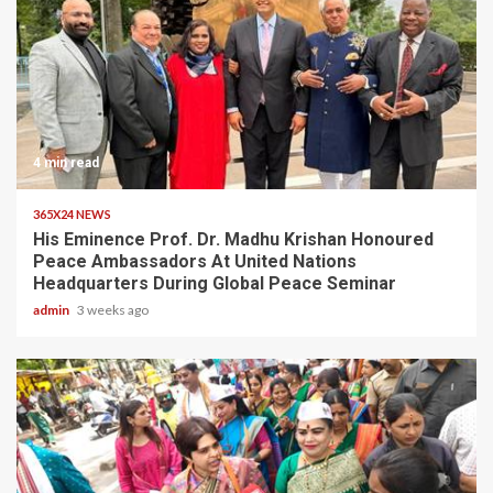
4 min read
365X24 NEWS
His Eminence Prof. Dr. Madhu Krishan Honoured
Peace Ambassadors At United Nations
Headquarters During Global Peace Seminar
admin
3 weeks ago