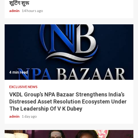
शूटिंग शुरू
admin
14 hours ago
4 min read
EXCLUSIVE NEWS
VKDL Group’s NPA Bazaar Strengthens India’s
Distressed Asset Resolution Ecosystem Under
The Leadership Of V K Dubey
admin
1 day ago